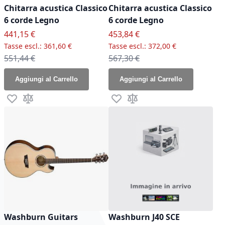
Chitarra acustica Classico
Chitarra acustica Classico
6 corde Legno
6 corde Legno
Prezzo speciale
Prezzo speciale
441,15 €
453,84 €
361,60 €
372,00 €
Prezzo normale
Prezzo normale
551,44 €
567,30 €
Aggiungi al Carrello
Aggiungi al Carrello
Aggiungi alla lista desideri
Aggiungi al confronto
Aggiungi alla lista desideri
Aggiungi al confronto
Washburn Guitars
Washburn J40 SCE