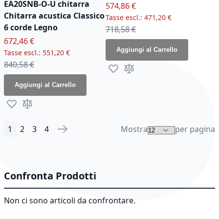
EA20SNB-O-U chitarra
Prezzo speciale
574,86 €
Chitarra acustica Classico
471,20 €
6 corde Legno
Prezzo normale
718,58 €
Prezzo speciale
672,46 €
Aggiungi al Carrello
551,20 €
Prezzo normale
840,58 €
Aggiungi alla lista desideri
Aggiungi al confronto
Aggiungi al Carrello
Aggiungi alla lista desideri
Aggiungi al confronto
1
2
3
4
Mostra
per pagina
Pagina
Attualmente stai leggendo la pagina
Pagina
Pagina
Pagina
Pagina
Successivo
Confronta Prodotti
Non ci sono articoli da confrontare.