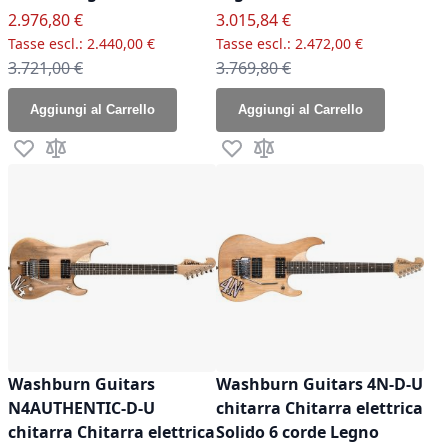
Prezzo speciale
Prezzo speciale
2.976,80 €
3.015,84 €
2.440,00 €
2.472,00 €
Prezzo normale
Prezzo normale
3.721,00 €
3.769,80 €
Aggiungi al Carrello
Aggiungi al Carrello
Aggiungi alla lista desideri
Aggiungi al confronto
Aggiungi alla lista desideri
Aggiungi al confronto
Washburn Guitars
Washburn Guitars 4N-D-U
N4AUTHENTIC-D-U
chitarra Chitarra elettrica
chitarra Chitarra elettrica
Solido 6 corde Legno