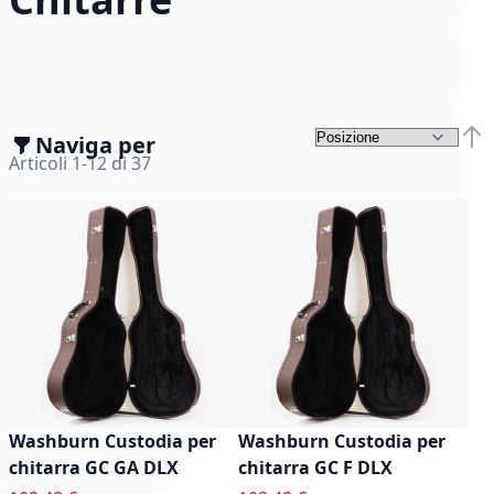
Naviga per
Impo
Articoli
1
-
12
di
37
Washburn Custodia per
Washburn Custodia per
chitarra GC GA DLX
chitarra GC F DLX