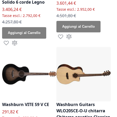
Solido 6 corde Legno
Prezzo speciale
3.601,44 €
Prezzo speciale
3.406,24 €
2.952,00 €
Prezzo normale
4.501,80 €
2.792,00 €
Prezzo normale
4.257,80 €
Aggiungi al Carrello
Aggiungi al Carrello
Aggiungi alla lista desideri
Aggiungi al confronto
Aggiungi alla lista desideri
Aggiungi al confronto
Washburn VITE S9 V CE
Washburn Guitars
WLO20SCE-O-U chitarra
Prezzo speciale
291,82 €