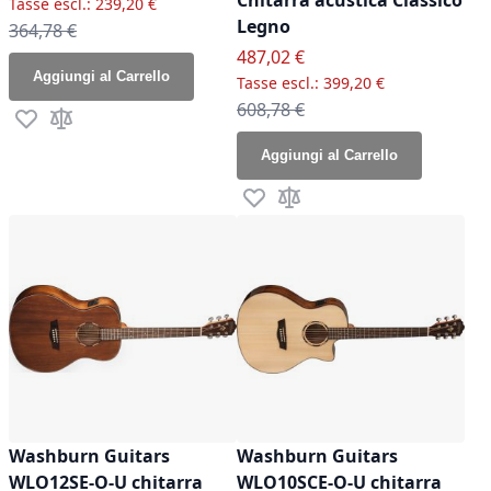
Chitarra acustica Classico
239,20 €
Legno
Prezzo normale
364,78 €
Prezzo speciale
487,02 €
Aggiungi al Carrello
399,20 €
Prezzo normale
608,78 €
Aggiungi alla lista desideri
Aggiungi al confronto
Aggiungi al Carrello
Aggiungi alla lista desideri
Aggiungi al confronto
Washburn Guitars
Washburn Guitars
WLO12SE-O-U chitarra
WLO10SCE-O-U chitarra