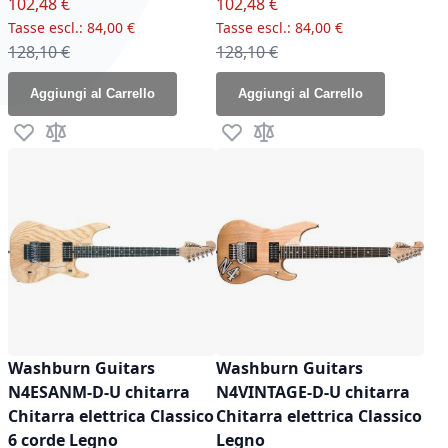
Prezzo speciale
Prezzo speciale
102,48 €
102,48 €
84,00 €
84,00 €
Prezzo normale
Prezzo normale
128,10 €
128,10 €
Aggiungi al Carrello
Aggiungi al Carrello
Aggiungi alla lista desideri
Aggiungi al confronto
Aggiungi alla lista desideri
Aggiungi al confronto
Washburn Guitars
Washburn Guitars
N4ESANM-D-U chitarra
N4VINTAGE-D-U chitarra
Chitarra elettrica Classico
Chitarra elettrica Classico
6 corde Legno
Legno