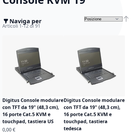
Naviga per
Impo
Articoli
1
-
12
di
91
Digitus Console modulare
Digitus Console modulare
con TFT da 19" (48,3 cm),
con TFT da 19" (48,3 cm),
16 porte Cat.5 KVM e
16 porte Cat.5 KVM e
touchpad, tastiera US
touchpad, tastiera
tedesca
0,00 €